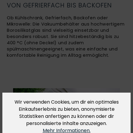
VON GEFRIERFACH BIS BACKOFEN
Ob Kühlschrank, Gefrierfach, Backofen oder
Mikrowelle: Die Vakuumbehälter aus hochwertigem
Borosilikatglas sind vielseitig einsetzbar und
besonders robust. Sie sind hitzebeständig bis zu
400 °C (ohne Deckel) und zudem
spülmaschinengeeignet, was eine einfache und
komfortable Reinigung im Alltag ermöglicht.
Wir verwenden Cookies, um dir ein optimales
Einkaufserlebnis zu bieten, anonymisierte
Statistiken anfertigen zu können oder dir
personalisierte Inhalte anzuzeigen.
Mehr Informationen.