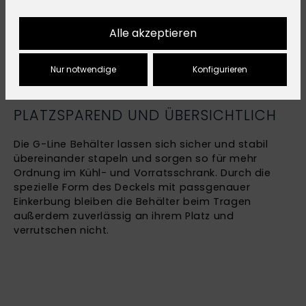
Alle akzeptieren
Nur notwendige
Konfigurieren
STAPELBAR
PLATZSPAREND UND ÜBERSICHTLICH
Die G-Line Behälter lassen sich sicher und stabil
übereinander stapeln und sorgen so für mehr
Ordnung im Kühl- und Vorratsschrank. Durch die
spezielle Form des Deckels mit passgenauer
Einkerbung bleiben die Behälter beim Tragen
außerdem zuverlässig an ihrem Platz und
verrutschen nicht.