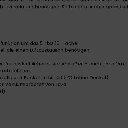
Luftzirkulation benötigen. So bleiben auch empfindli
funktion um das 5- bis 10-Fache
el, die einen Luftaustausch benötigen
pen für auslaufsicheres Verschließen - auch ohne Vak
orratsschrank
owelle und Backofen bis 400 °C (ohne Deckel)
er Vakuumiergerät von Lava
el)