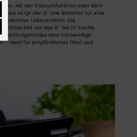
hälter: Mit der Vakuumfunktion oder dem
modus sorgt der G-Line Behälter für eine
hiedenster Lebensmittel. Die
 Haltbarkeit um das 5- bis 10-Fache
r Belüftungsmodus eine notwendige
ht – ideal für empfindliches Obst und