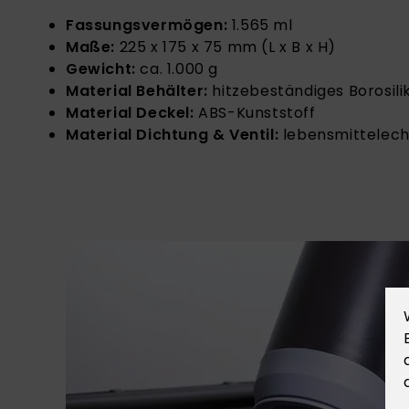
Fass
ungsvermögen:
1.565 ml
Maße:
225 x 175 x 75 mm (L x B x H)
Gewicht:
ca. 1.000 g
Material Behälter:
hitzebeständiges Borosili
Material Deckel:
ABS-Kunststoff
Material Dichtung & Ventil:
lebensmittelech