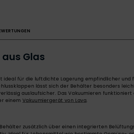
EWERTUNGEN
 aus Glas
ideal für die luftdichte Lagerung empfindlicher und f
hlussklappen lässt sich der Behälter besonders leich
erlässig auslaufsicher. Das Vakuumieren funktioniert
er einem
Vakuumiergerät von Lava
.
ehälter zusätzlich über einen integrierten Belüftun
ktiv. Ideal für Lebensmittel wie bestimmte Gemüse- o