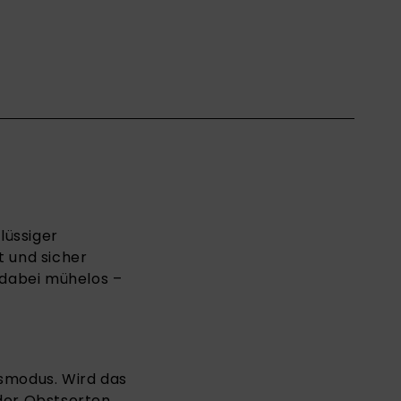
lüssiger
t und sicher
 dabei mühelos –
gsmodus. Wird das
der Obstsorten,