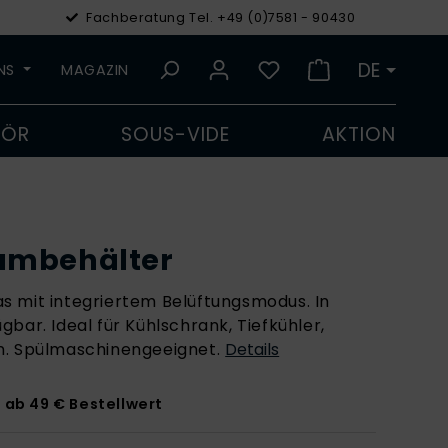
Fachberatung Tel. +49 (0)7581 - 90430
€
Euro
DE
UNS
MAGAZIN
HÖR
SOUS-VIDE
AKTION
umbehälter
s mit integriertem Belüftungsmodus. In
bar. Ideal für Kühlschrank, Tiefkühler,
n. Spülmaschinengeeignet.
Details
 ab 49 € Bestellwert