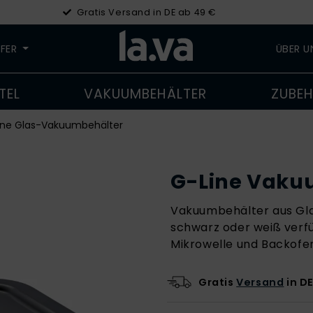
Gratis Versand in DE ab 49 €
LFER
ÜBER 
TEL
VAKUUMBEHÄLTER
ZUBE
ine Glas-Vakuumbehälter
G-Line Vaku
Vakuumbehälter aus Gla
schwarz oder weiß verfüg
Mikrowelle und Backofe
Gratis
Versand
in DE