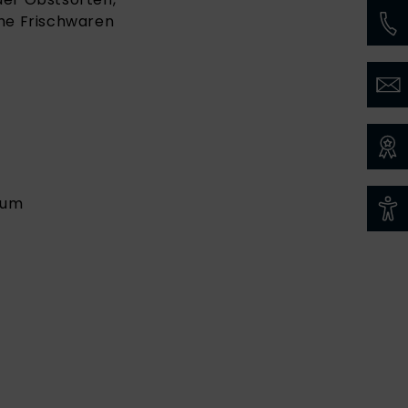
che Frischwaren
uum