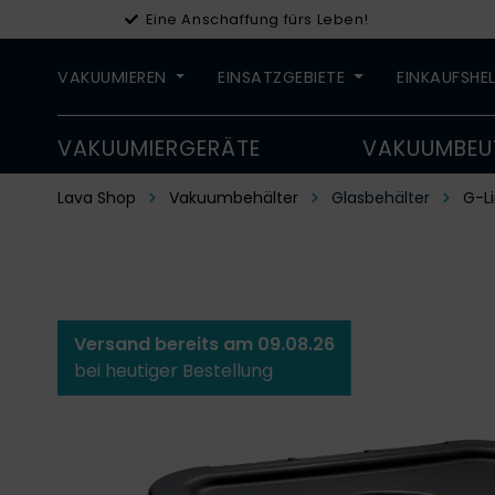
Eine Anschaffung fürs Leben!
VAKUUMIEREN
EINSATZGEBIETE
EINKAUFSHE
VAKUUMIERGERÄTE
VAKUUMBEU
Lava Shop
Vakuumbehälter
Glasbehälter
G-L
Versand bereits am 09.08.26
bei heutiger Bestellung