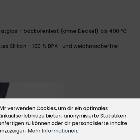
katglas – backofenfest (ohne Deckel) bis 400 °C
tes Silikon – 100 % BPA- und weichmacherfrei
2-IN-1 BE
Wir verwenden Cookies, um dir ein optimales
ATMUNGSAK
Einkaufserlebnis zu bieten, anonymisierte Statistiken
anfertigen zu können oder dir personalisierte Inhalte
VAKUUMIER
anzuzeigen.
Mehr Informationen.