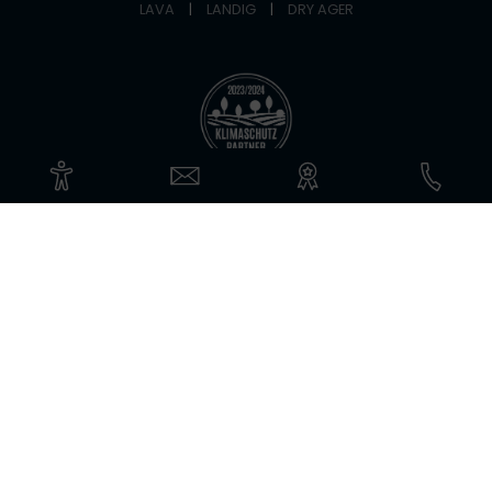
LAVA
|
LANDIG
|
DRY AGER
©Copyright 2026 Landig + Lava GmbH & Co. KG