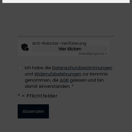
Anti-Roboter-Verifizierung
Hier klicken
Friendly
Captcha ⇗
Ich habe die
Datenschutzbestimmungen
und
Widerrufsbelehrungen
zur Kenntnis
genommen, die
AGB
gelesen und bin
damit einverstanden. *
* = Pflichtfelder
Absenden