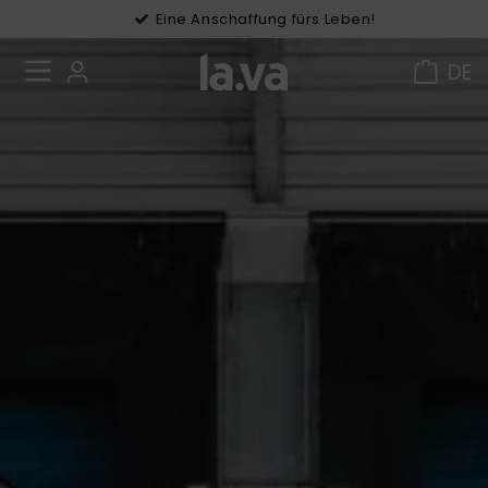
Eine Anschaffung fürs Leben!
Gratis Versand in DE ab 49 €
DE