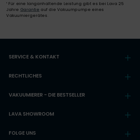
¹ Für eine langanhaltende Leistung gibt es bei Lava 25
Jahre
Garantie
auf die Vakuumpumpe eines
Vakuumiergerätes.
SERVICE & KONTAKT
RECHTLICHES
VAKUUMIERER - DIE BESTSELLER
LAVA SHOWROOM
FOLGE UNS