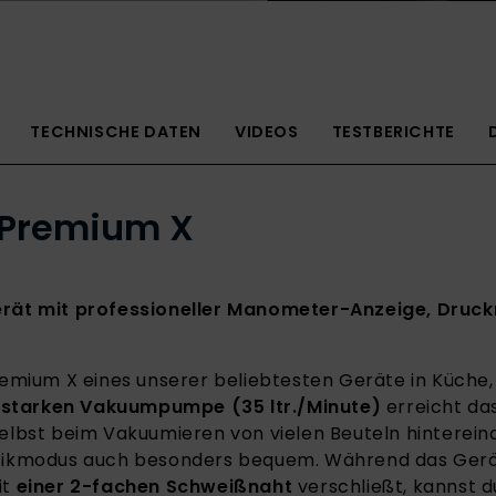
TECHNISCHE DATEN
VIDEOS
TESTBERICHTE
Premium X
erät mit professioneller Manometer-Anzeige, Druck
emium X eines unserer beliebtesten Geräte in Küche
sstarken Vakuumpumpe (35 ltr./Minute)
erreicht da
elbst beim Vakuumieren von vielen Beuteln hinterein
atikmodus auch besonders bequem. Während das Ger
it
einer 2-fachen Schweißnaht
verschließt, kannst 