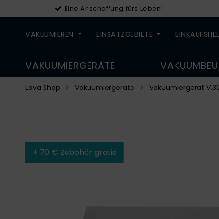
Eine Anschaffung fürs Leben!
VAKUUMIEREN
EINSATZGEBIETE
EINKAUFSHE
VAKUUMIERGERÄTE
VAKUUMBEU
Lava Shop
Vakuumiergeräte
Vakuumiergerät V.3
+ 70 € Zubehör gratis