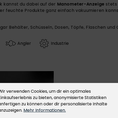
k kannst du dabei auf der
Manometer-Anzeige
stets
r feuchte Produkte ganz einfach vakuumieren kannst, 
r Behälter, Schüsseln, Dosen, Töpfe, Flaschen und 
Angler
Industrie
SCHWEISS
Wir verwenden Cookies, um dir ein optimales
Einkaufserlebnis zu bieten, anonymisierte Statistiken
AUF KNOPF
anfertigen zu können oder dir personalisierte Inhalte
anzuzeigen.
Mehr Informationen.
Die Handhabung des vol