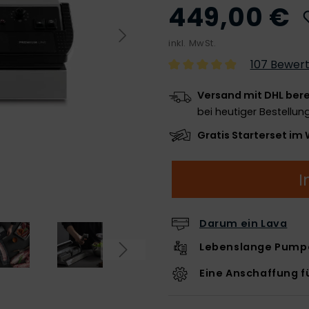
449,00 €
inkl. MwSt.
107 Bewer
Versand mit DHL bere
bei heutiger Bestellun
Gratis Starterset im
I
Darum ein Lava
Lebenslange Pump
Eine Anschaffung f