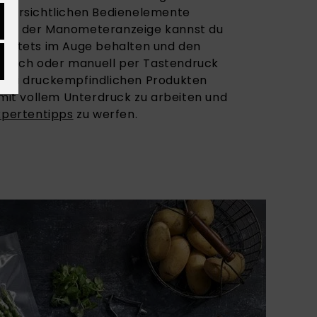
 übersichtlichen Bedienelemente
hand der Manometeranzeige kannst du
ck stets im Auge behalten und den
tisch oder manuell per Tastendruck
 bei druckempfindlichen Produkten
 mit vollem Unterdruck zu arbeiten und
xpertentipps
zu werfen.