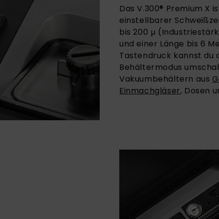
Das V.300® Premium X is
einstellbarer Schweißze
bis 200 µ (Industriestär
und einer Länge bis 6 M
Tastendruck kannst du d
Behältermodus umschalt
Vakuumbehältern aus
G
Einmachgläser
, Dosen u