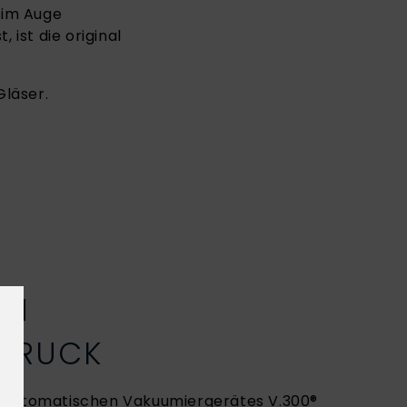
 im Auge
ist die original
Gläser.
EN
DRUCK
lautomatischen Vakuumiergerätes V.300®