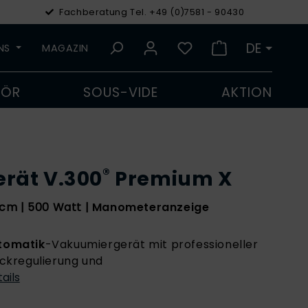
Fachberatung Tel. +49 (0)7581 - 90430
€
Euro
DE
UNS
MAGAZIN
HÖR
SOUS-VIDE
AKTION
®
rät V.300
Premium X
cm | 500 Watt |
Manometeranzeige
tomatik
-Vakuumiergerät mit professioneller
ckregulierung und
ails