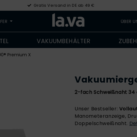
Gratis Versand in DE ab 49 €
LFER
ÜBER 
TEL
VAKUUMBEHÄLTER
ZUBE
00® Premium X
Vakuumierge
2-fach Schweißnaht 34 
Unser Bestseller:
Vollau
Manometeranzeige, Dru
Doppelschweißnaht.
Det