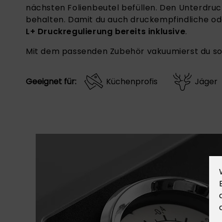
nächsten Folienbeutel befüllen. Den Unterdruc
behalten. Damit du auch druckempfindliche ode
L+ Druckregulierung bereits inklusive
.
Mit dem passenden Zubehör vakuumierst du soga
Geeignet für:
Küchenprofis
Jäger