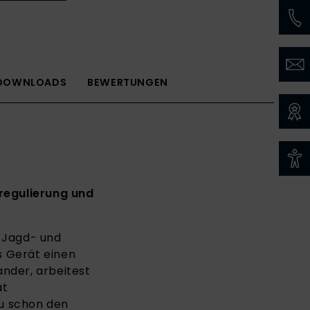
DOWNLOADS
BEWERTUNGEN
regulierung und
, Jagd- und
s Gerät einen
ander, arbeitest
ät
du schon den