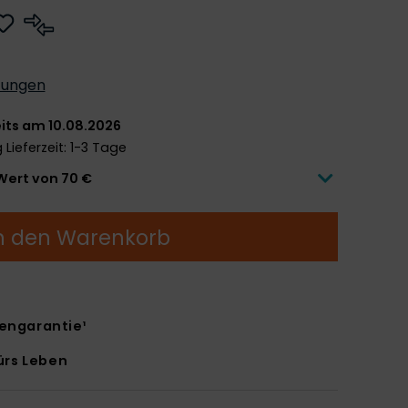
tungen
its am 10.08.2026
g
Lieferzeit: 1-3 Tage
 Wert von 70 €
n den Warenkorb
engarantie¹
ürs Leben