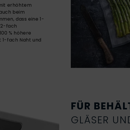
 mit erhöhtem
r auch beim
mmen, dass eine 1-
 2-fach
 100 % höhere
 1-fach Naht und
FÜR BEHÄL
GLÄSER UN