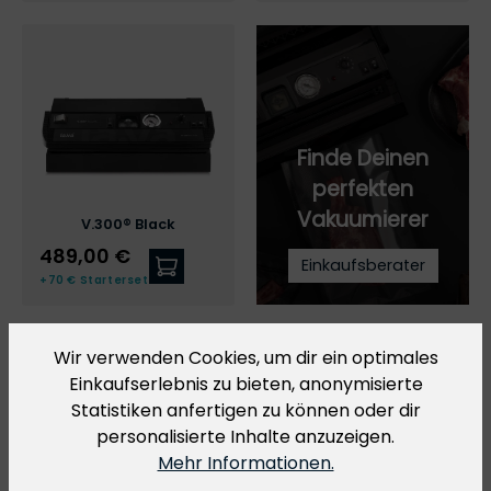
Finde Deinen
perfekten
Vakuumierer
V.300® Black
489,00 €
Einkaufsberater
Zum V.300® Black
+70 € Starterset
Wir verwenden Cookies, um dir ein optimales
Vergleich der drei Bestseller
Einkaufserlebnis zu bieten, anonymisierte
Statistiken anfertigen zu können oder dir
personalisierte Inhalte anzuzeigen.
Mehr Informationen.