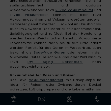
unterschiedlichen Strukturen erhältlich. Sie sind
spülmaschinenfest und dadurch
wiederverwendbar. Lava
R-Vac Vakuumbeutel
und
E-Vac Vakuumrollen
können mit allen Lava
Vakuummaschinen und Vakuumiergeräten anderer
Hersteller genutzt werden – sowohl im Haushalt als
auch im Gewerbe. Das Material ist lebensmittelecht,
tiefkühlgeeignet und reißfest. Bei der Herstellung
werden keine Weichmacher benutzt. Vakuumierte
Lebensmittel können darin bis zu 95° Grad erhitzt
werden. Perfekt für das Garen im Wasserbad, auch
bekannt als
Sous-Vide Garen
oder eben in der
Mikrowelle. Gutes Fleisch wie Rind oder Wild wird im
Lava
Dry Aging Reifebeutel
noch
geschmacksintensiver.
Vakuumbehälter, Dosen und Gläser
Das Lava
Vakuumbehälterset
mit Handpumpe ist
ideal für Reisen oder Zwischendurch. Deckel
aufsetzen, Luft abpumpen und die Lebensmittel bis
zu 10-mal länger lagern. Lava bietet
Behälter
aus
Kunstoff
,
Glas
und
Edelstahl
an. Die
Vakuumbehälter
aus Edelstahl
sind einzeln oder im
praktischen Set
erhältlich. Mit der Lava
Absaugvorrichtung
können