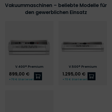
Vakuummaschinen – beliebte Modelle für
den gewerblichen Einsatz
V.400® Premium
V.500® Premium
899,00 €
1.295,00 €
Zum V.400® Premium
Zum V.500
+70 € Starterset
+70 € Starterset