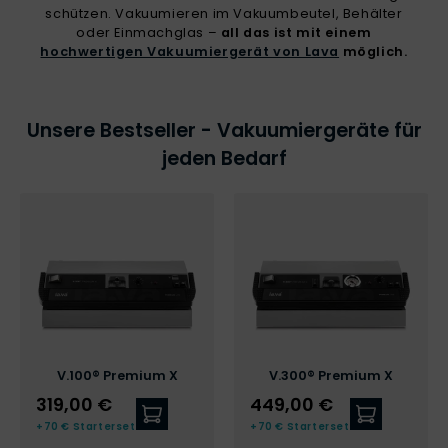
schützen. Vakuumieren im Vakuumbeutel, Behälter
oder Einmachglas –
all das ist mit einem
hochwertigen Vakuumiergerät von Lava
möglich.
Unsere Bestseller - Vakuumiergeräte für
jeden Bedarf
V.100® Premium X
V.300® Premium X
319,00 €
449,00 €
Zum V.100® Premium X
Zum V.300
+70 € Starterset
+70 € Starterset