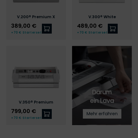
V.200® Premium X
V.300® White
389,00 €
489,00 €
Zum V.200® Premium X
Zum V.300
+70 € Starterset
+70 € Starterset
Darum
ein Lava
V.350® Premium
799,00 €
Mehr erfahren
Zum V.350® Premium
+70 € Starterset