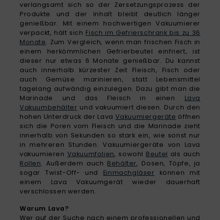
verlangsamt sich so der Zersetzungsprozess der
Produkte und der Inhalt bleibt deutlich länger
genießbar. Mit einem hochwertigen Vakuumierer
verpackt, hält sich
Fisch im Gefrierschrank bis zu 36
Monate
. Zum Vergleich, wenn man frischen Fisch in
einem herkömmlichen Gefrierbeutel einfriert, ist
dieser nur etwas 6 Monate genießbar. Du kannst
auch innerhalb kürzester Zeit Fleisch, Fisch oder
auch Gemüse marinieren, statt Lebensmittel
tagelang aufwändig einzulegen. Dazu gibt man die
Marinade und das Fleisch in einen
Lava
Vakuumbehälter
und vakuumiert diesen. Durch den
hohen Unterdruck der Lava
Vakuumiergeräte
öffnen
sich die Poren vom Fleisch und die Marinade zieht
innerhalb von Sekunden so stark ein, wie sonst nur
in mehreren Stunden. Vakuumiergeräte von Lava
vakuumieren
Vakuumfolien
, sowohl
Beutel
als auch
Rollen
. Außerdem auch
Behälter
, Dosen, Töpfe, ja
sogar Twist-Off- und
Einmachgläser
können mit
einem Lava Vakuumgerät wieder dauerhaft
verschlossen werden.
Warum Lava?
Wer auf der Suche nach einem professionellen und