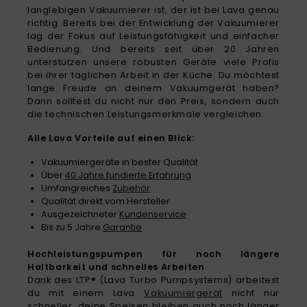
langlebigen Vakuumierer ist, der ist bei Lava genau
richtig. Bereits bei der Entwicklung der Vakuumierer
lag der Fokus auf Leistungsfähigkeit und einfacher
Bedienung. Und bereits seit über 20 Jahren
unterstützen unsere robusten Geräte viele Profis
bei ihrer täglichen Arbeit in der Küche. Du möchtest
lange Freude an deinem Vakuumgerät haben?
Dann solltest du nicht nur den Preis, sondern auch
die technischen Leistungsmerkmale vergleichen.
Alle Lava Vorteile auf einen Blick:
Vakuumiergeräte in bester Qualität
Über
40 Jahre fundierte Erfahrung
Umfangreiches
Zubehör
Qualität direkt vom Hersteller
Ausgezeichneter
Kundenservice
Bis zu 5 Jahre
Garantie
Hochleistungspumpen für noch längere
Haltbarkeit und schnelles Arbeiten
Dank des LTP® (Lava Turbo Pumpsystems) arbeitest
du mit einem Lava
Vakuumiergerät
nicht nur
schneller, deine Speisen bleiben auch noch länger