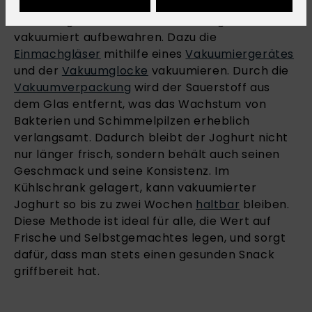
Selbstgemachter Joghurt lässt sich
hervorragend in den Lava Einmachgläsern
vakuumiert aufbewahren. Dazu die
Einmachgläser
mithilfe eines
Vakuumiergerätes
und der
Vakuumglocke
vakuumieren. Durch die
Vakuumverpackung
wird der Sauerstoff aus
dem Glas entfernt, was das Wachstum von
Bakterien und Schimmelpilzen erheblich
verlangsamt. Dadurch bleibt der Joghurt nicht
nur länger frisch, sondern behält auch seinen
Geschmack und seine Konsistenz. Im
Kühlschrank gelagert, kann vakuumierter
Joghurt so bis zu zwei Wochen
haltbar
bleiben.
Diese Methode ist ideal für alle, die Wert auf
Frische und Selbstgemachtes legen, und sorgt
dafür, dass man stets einen gesunden Snack
griffbereit hat.