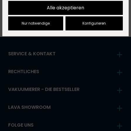
88348 Bad Saulgau, DE
Alle akzeptieren
+49758190430
info@
landig.com
Nur notwendige
Konfigurieren
SERVICE & KONTAKT
RECHTLICHES
VAKUUMIERER - DIE BESTSELLER
LAVA SHOWROOM
FOLGE UNS