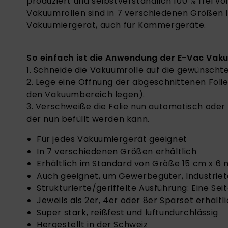
produziert und selbstverständlich 100 % frei v
Vakuumrollen sind in 7 verschiedenen Größen l
Vakuumiergerät, auch für Kammergeräte.
So einfach ist die Anwendung der E-Vac Vaku
1. Schneide die Vakuumrolle auf die gewünscht
2. Lege eine Öffnung der abgeschnittenen Fol
den Vakuumbereich legen).
3. Verschweiße die Folie nun automatisch oder
der nun befüllt werden kann.
Für jedes Vakuumiergerät geeignet
In 7 verschiedenen Größen erhältlich
Erhältlich im Standard von Größe 15 cm x 6 
Auch geeignet, um Gewerbegüter, Industrie
Strukturierte/geriffelte Ausführung: Eine Sei
Jeweils als 2er, 4er oder 8er Sparset erhältl
Super stark, reißfest und luftundurchlässig
Hergestellt in der Schweiz