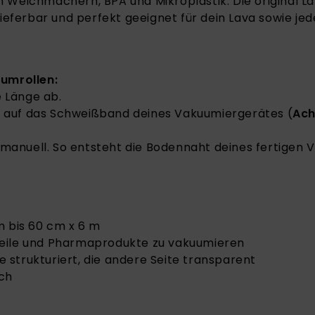
on Weichmachern, BPA und Mikroplastik. Die original L
ieferbar und perfekt geeignet für dein Lava sowie je
umrollen:
e Länge ab.
ie auf das Schweißband deines Vakuumiergerätes (
Ach
 manuell. So entsteht die Bodennaht deines fertigen
m bis 60 cm x 6 m
teile und Pharmaprodukte zu vakuumieren
te strukturiert, die andere Seite transparent
ich