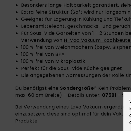
Besonders lange Haltbarkeit garantiert, sie
Extra feine Struktur (Saft wird nur langsam
Geeignet für Lagerung in Kühlung und Tiefkü
Lebensmittelecht, geschmacks- und geruch
Für Sous-Vide Garzeiten von 1 - 2 Stunden be
Verwendung von
H-Vac Vakuum-Kochbeute
100 % frei von Weichmachern (bspw. Bisphen
100 % frei von BPA
100 % frei von Mikroplastik
Perfekt für die Sous-Vide Küche geeignet
Die angegebenen Abmessungen der Rolle s
Du benötigst eine
Sondergröße?
Kein Problem,
max. 60 cm Breite) - Details unter:
07581 - 90
Bei Verwendung eines Lava Vakuumiergerätes 
einzusetzen, diese sind optimal für dein
Vakuum
Produkte.