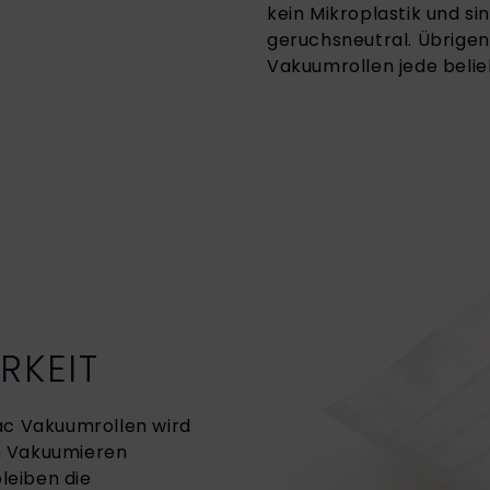
kein Mikroplastik und s
geruchsneutral. Übrigens
Vakuumrollen jede belie
RKEIT
ac Vakuumrollen wird
im Vakuumieren
leiben die