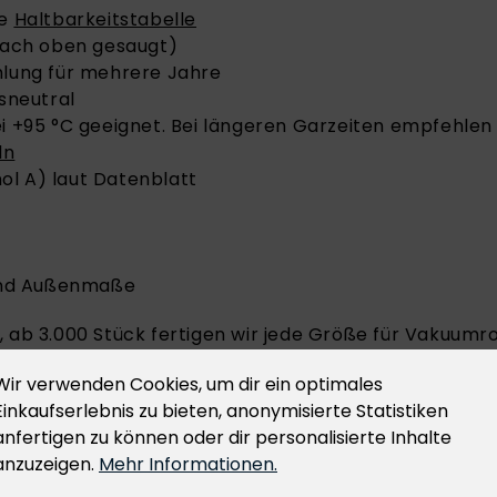
he
Haltbarkeitstabelle
 nach oben gesaugt)
hlung für mehrere Jahre
sneutral
i +95 °C geeignet. Bei längeren Garzeiten empfehlen 
ln
ol A) laut Datenblatt
ind Außenmaße
 ab 3.000 Stück fertigen wir jede Größe für Vakuumrol
43-0
Wir verwenden Cookies, um dir ein optimales
empfehlen wir stets
Vakuumbeutel
oder
Vakuumrolle
Einkaufserlebnis zu bieten, anonymisierte Statistiken
iergerät
ausgelegt und garantieren eine lange Haltba
anfertigen zu können oder dir personalisierte Inhalte
anzuzeigen.
Mehr Informationen.