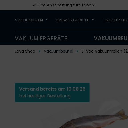
Eine Anschaffung fürs Leben!
VAKUUMIEREN
EINSATZGEBIETE
EINKAUFSHE
VAKUUMIERGERÄTE
VAKUUMBEU
Lava Shop
Vakuumbeutel
E-Vac Vakuumrollen (2
Versand bereits am 10.08.26
bei heutiger Bestellung