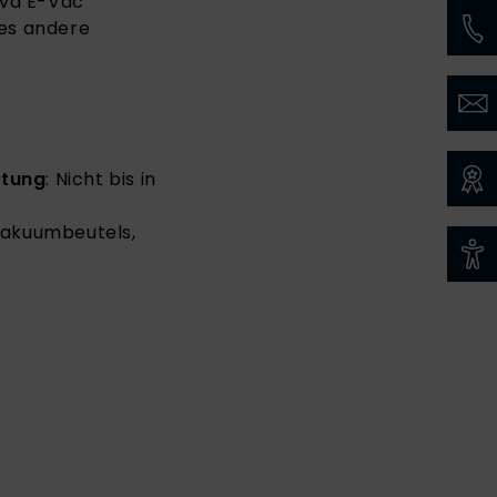
ava E-Vac
des andere
tung
: Nicht bis in
 Vakuumbeutels,