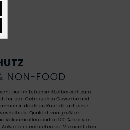
HUTZ
 & NON-FOOD
cht nur im Lebensmittelbereich zum
uch für den Gebrauch in Gewerbe und
 kommen in direkten Kontakt mit einer
 weshalb die Qualität von größter
c Vakuumrollen sind zu 100 % frei von
 Außerdem enthalten die Vakuumfolien