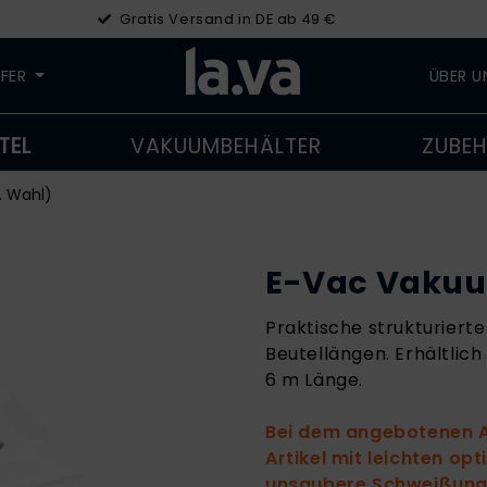
Gratis Versand in DE ab 49 €
LFER
ÜBER 
TEL
VAKUUMBEHÄLTER
ZUBE
. Wahl)
E-Vac Vakuu
Praktische strukturierte 
Beutellängen. Erhältlich
6 m Länge.
Bei dem angebotenen Ar
Artikel mit leichten op
unsaubere Schweißung).