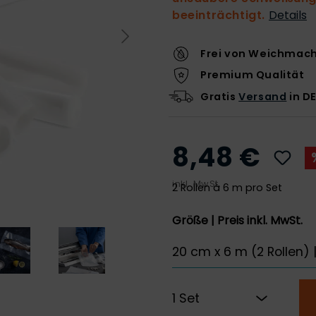
beeinträchtigt.
Details
Frei von Weichmac
Premium Qualität
Gratis
Versand
in DE
8,48 €
inkl. MwSt.
2 Rollen à 6 m pro Set
Größe | Preis inkl. MwSt.