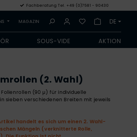
Fachberatung Tel. +49 (0)7581 - 90430
€
Euro
DE
UNS
MAGAZIN
HÖR
SOUS-VIDE
AKTION
mrollen (2. Wahl)
Folienrollen (90 µ) für individuelle
 in sieben verschiedenen Breiten mit jeweils
tikel handelt es sich um einen 2. Wahl-
tischen Mängeln (verknitterte Rolle,
 Die Funktion ist nicht