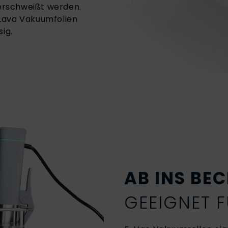
erschweißt werden.
 Lava Vakuumfolien
ig.
AB INS BE
GEEIGNET 