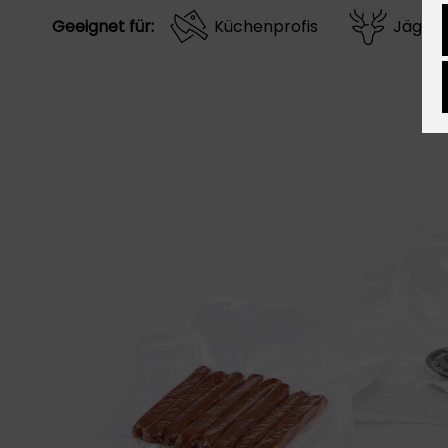
Geeignet für:
Küchenprofis
Jäger