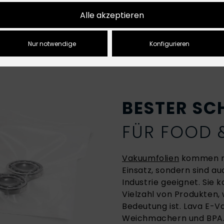
Angler
Industrie
Alle akzeptieren
Nur notwendige
Konfigurieren
BESTER SC
FÜR FOOD
Vakuumfolien
kommen ni
Einsatz, sondern sind a
Industrie geeignet. Sie
Vielzahl von Produkten,
Bedeutung ist. Lava E-Va
Weichmachern und BPA.