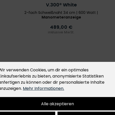
V.300® White
2-fach Schweißnaht 34 cm | 600 Watt |
Manometeranzeige
489,00 €
inklusive MwSt.
Wir verwenden Cookies, um dir ein optimales
Einkaufserlebnis zu bieten, anonymisierte Statistiken
2023/988 (General Product Safety Regulation – GPSR)
anfertigen zu können oder dir personalisierte Inhalte
hen Wirtschaftsakteur bereit. Dieser ist für die
anzuzeigen.
Mehr Informationen.
verantwortlich und lautet, bezogen auf das oben
Alle akzeptieren