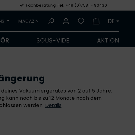
Fachberatung Tel. +49 (0)7581 - 90430
€
Euro
DE
UNS
MAGAZIN
HÖR
SOUS-VIDE
AKTION
längerung
 deines Vakuumiergerätes von 2 auf 5 Jahre.
ng kann noch bis zu 12 Monate nach dem
chlossen werden.
Details