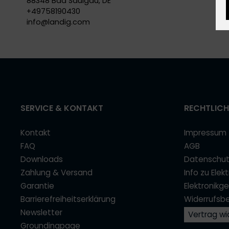
88348 Bad Saulgau, DE
+49758190430
info@
landig.com
SERVICE & KONTAKT
RECHTLICH
Kontakt
Impressum
FAQ
AGB
Downloads
Datenschu
Zahlung & Versand
Info zu Elek
Garantie
Elektronikg
Barrierefreiheitserklärung
Widerrufsb
Newsletter
Vertrag wi
Groundingpage