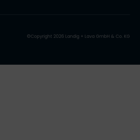
©Copyright 2026 Landig + Lava GmbH & Co. KG