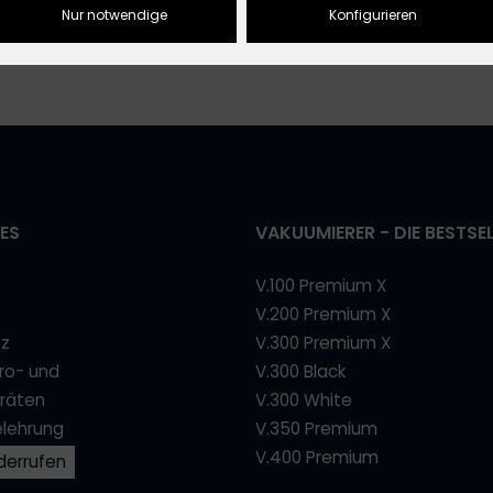
Nur notwendige
Konfigurieren
ES
VAKUUMIERER - DIE BESTSE
V.100 Premium X
V.200 Premium X
tz
V.300 Premium X
tro- und
V.300 Black
eräten
V.300 White
elehrung
V.350 Premium
V.400 Premium
derrufen