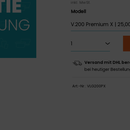
inkl. MwSt.
Modell
Versand mit DHL ber
bei heutiger Bestellu
Art.-Nr.:
VLG200PX