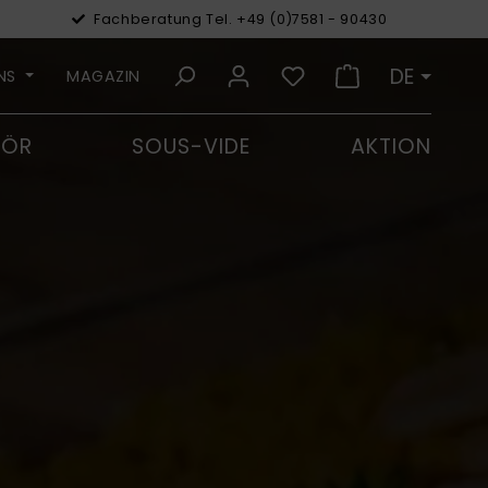
Fachberatung Tel. +49 (0)7581 - 90430
€
Euro
DE
UNS
MAGAZIN
HÖR
SOUS-VIDE
AKTION