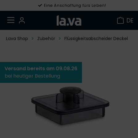
Eine Anschaffung fürs Leben!
Gratis Versand in DE ab 49 €
DE
Lava Shop
Zubehör
Flüssigkeitsabscheider Deckel
Versand bereits am 09.08.26
bei heutiger Bestellung