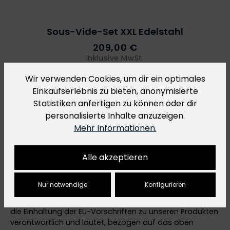
Sous-Vide-Set XXL Edelstahl
209,00 €
inklusive MwSt.
Wir verwenden Cookies, um dir ein optimales
Einkaufserlebnis zu bieten, anonymisierte
Statistiken anfertigen zu können oder dir
personalisierte Inhalte anzuzeigen.
Mehr Informationen.
Details zur Produktsicherheit
Alle akzeptieren
Im Rahmen der Verordnung über die Produktsicherheit
2023/988 (General Product Safety Regulation – GPSR)
Nur notwendige
Konfigurieren
stellen wir hiermit Informationen über den
verantwortlichen Wirtschaftsakteur bereit. Dieser ist für
die Einhaltung der EU-Vorschriften zu unseren Produkten
verantwortlich und lautet, bezogen auf das oben