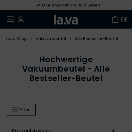
Eine Anschaffung fürs Leben!
Gratis Versand in DE ab 49 €
DE
Lava Shop
Vakuumbeutel
Alle Bestseller-Beutel
Hochwertige
Vakuumbeutel - Alle
Bestseller-Beutel
Filter