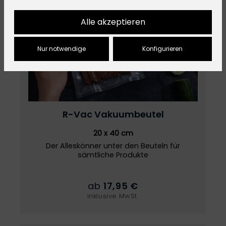
Alle akzeptieren
Nur notwendige
Konfigurieren
R-Vac
Vakuumbeutel
20 x 40 cm
Der Alleskönner unter den Beuteln für
sämtliche Produkte
ab
17,95 €
inklusive MwSt.