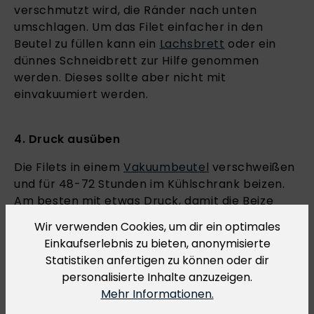
verschmutzt wird, die Ränder nach unten
umschlagen. Um das Filet einfacher in den
Beutel zu füllen kann ein
Lachsbrett
oder ein
dünnes Schneidbrett zur Hilfe genommen
werden. Dieses sollte aber nicht mit
einvakuumiert werden.
4. Druck ausüben
Die Filets in einem
Vakuumbeutel
verschweißen
und für 48-72 Stunden im Kühlschrank beizen.
Am besten mit etwas Druck, damit die Beize
richtig einzieht.
Tipp:
Beschwere den Lachs mit
Wir verwenden Cookies, um dir ein optimales
einem Küchenbrett auf das du eine volle Saft-
Einkaufserlebnis zu bieten, anonymisierte
oder Milchtüte stellst. Wende den Lachs 1-2 mal
Statistiken anfertigen zu können oder dir
täglich, damit die Beize sich perfekt verteilt.
personalisierte Inhalte anzuzeigen.
Mehr Informationen.
5. Genießen