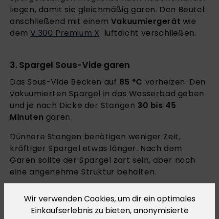
liegen, damit sie gleichmäßig garen. Den Beutel
anschließend mit einem
Vakuumiergerät
wie
dem
V.300 Premium X
luftdicht verschließen.
3. Spargel Sous-Vide garen
Das Sous-Vide Becken auf
85 °C
vorheizen. Den
vakuumierten Spargel in das Wasserbad geben
und je nach Dicke der Stangen
30 bis 45
Minuten
garen.
Dünnere Stangen benötigen weniger Zeit,
kräftiger Spargel etwas länger. Nach dem
Garen sollte der Spargel zart sein, aber noch
eine angenehme Struktur behalten.
Tipp:
Wenn du den Spargel nach dem
Sous-
Wir verwenden Cookies, um dir ein optimales
Vide Garen
noch kurz in einer Pfanne mit der
Einkaufserlebnis zu bieten, anonymisierte
aromatischen Miso-Butter aus dem Beutel