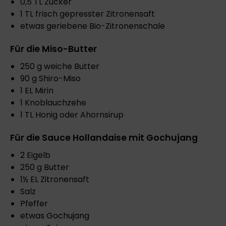
0,5 TL Zucker
1 TL frisch gepresster Zitronensaft
etwas geriebene Bio-Zitronenschale
Für die Miso-Butter
250 g weiche Butter
90 g Shiro-Miso
1 EL Mirin
1 Knoblauchzehe
1 TL Honig oder Ahornsirup
Für die Sauce Hollandaise mit Gochujang
2 Eigelb
250 g Butter
1½ EL Zitronensaft
Salz
Pfeffer
etwas Gochujang