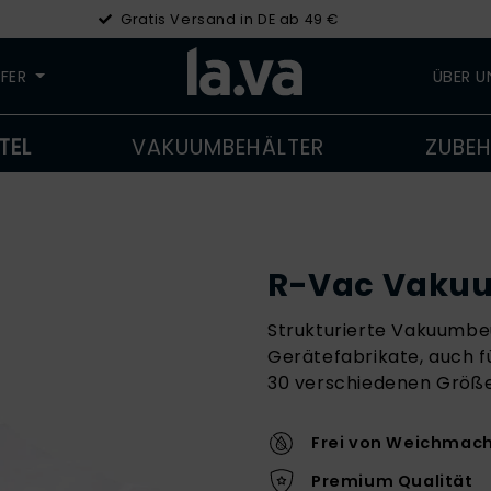
Gratis Versand in DE ab 49 €
LFER
ÜBER 
TEL
VAKUUMBEHÄLTER
ZUBE
R-Vac Vaku
Strukturierte Vakuumbeu
Gerätefabrikate, auch 
30 verschiedenen Größe
Frei von Weichmac
Premium Qualität