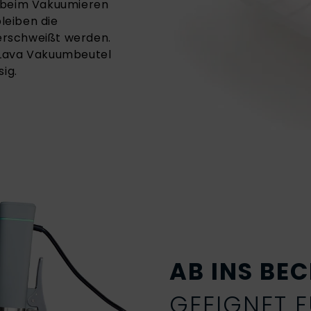
t, beim Vakuumieren
leiben die
erschweißt werden.
 Lava Vakuumbeutel
ig.
AB INS BE
GEEIGNET 