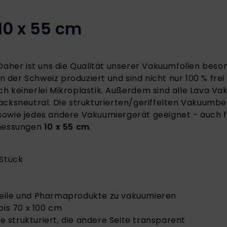
0 x 55 cm
aher ist uns die Qualität unserer Vakuumfolien beson
 der Schweiz produziert und sind nicht nur 100 % frei
 keinerlei Mikroplastik. Außerdem sind alle Lava V
ksneutral. Die strukturierten/geriffelten Vakuumbeu
, sowie jedes andere Vakuumiergerät geeignet - auch f
bmessungen
10 x 55 cm
.
 Stück
teile und Pharmaprodukte zu vakuumieren
bis 70 x 100 cm
te strukturiert, die andere Seite transparent