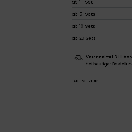
ab
1
Set
ab
5
Sets
ab
10
Sets
ab
20
Sets
Versand mit DHL ber
bei heutiger Bestellu
Art.-Nr.:
VL0119