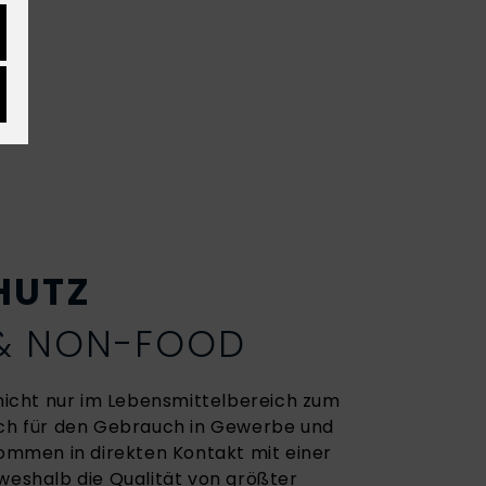
HUTZ
 & NON-FOOD
cht nur im Lebensmittelbereich zum
uch für den Gebrauch in Gewerbe und
 kommen in direkten Kontakt mit einer
 weshalb die Qualität von größter