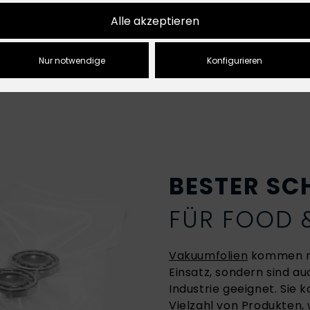
 garantieren eine lange Haltbarkeit deiner Produkte.
Alle akzeptieren
Angler
Industrie
Nur notwendige
Konfigurieren
BESTER SC
FÜR FOOD
Vakuumfolien
kommen ni
Einsatz, sondern sind a
Industrie geeignet. Sie
Vielzahl von Produkten,