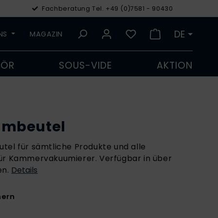
Fachberatung Tel. +49 (0)7581 - 90430
€
Euro
DE
UNS
MAGAZIN
HÖR
SOUS-VIDE
AKTION
umbeutel
tel für sämtliche Produkte und alle
für Kammervakuumierer. Verfügbar in über
n.
Details
hern