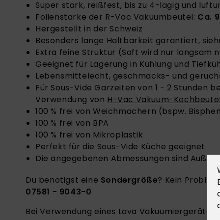
Super stark, reißfest, bis zu 4-lagig und luft
Folienstärke der R-Vac Vakuumbeutel:
Ca. 9
Hergestellt in der Schweiz
Besonders lange Haltbarkeit garantiert, sie
Extra feine Struktur (Saft wird nur langsam
Geeignet für Lagerung in Kühlung und Tiefkü
Lebensmittelecht, geschmacks- und geruch
Für Sous-Vide Garzeiten von 1 - 2 Stunden be
Verwendung von
H-Vac Vakuum-Kochbeute
100 % frei von Weichmachern (bspw. Bisphen
100 % frei von BPA
100 % frei von Mikroplastik
Perfekt für die Sous-Vide Küche geeignet
Die angegebenen Abmessungen sind Auße
Du benötigst eine
Sondergröße
? Kein Problem
07581 - 9043-0
Bei Verwendung eines Lava Vakuumiergerätes 