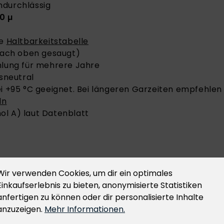
undurchlässig
0 µ
he
Haltbarkeitstabelle
 nach oben gesaugt)
hlung für mehrere Jahre
sneutral
i +95 °C geeignet. Bei längeren Garzeiten empfehlen 
ln
ol A) laut Datenblatt
nmaße
Wir verwenden Cookies, um dir ein optimales
, ab 3.000 Stück fertigen wir
jede
Beutelgröße
- Detai
Einkaufserlebnis zu bieten, anonymisierte Statistiken
anfertigen zu können oder dir personalisierte Inhalte
anzuzeigen.
Mehr Informationen.
empfehlen wir stets
Lava Vakuumbeutel
einzusetzen, 