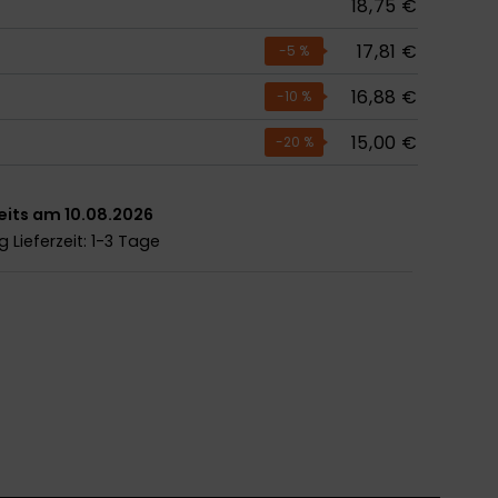
18,75 €
17,81 €
-5
%
16,88 €
-10
%
15,00 €
-20
%
eits am 10.08.2026
ng
Lieferzeit: 1-3 Tage