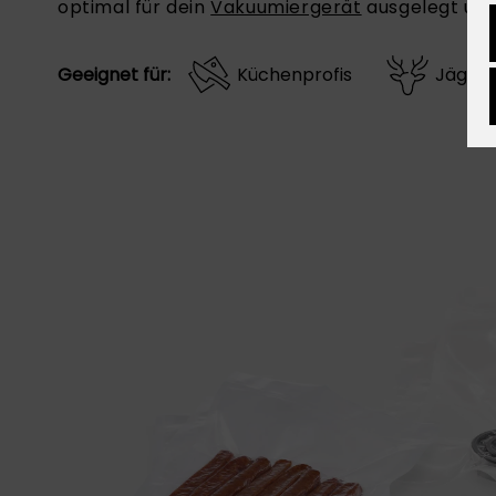
optimal für dein
Vakuumiergerät
ausgelegt und
Geeignet für:
Küchenprofis
Jäger