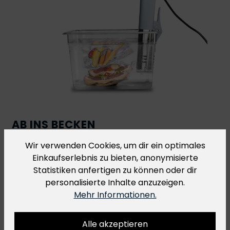
AB INS BECKEN
GEEIGNET FÜR SOUS-VIDE
Wir verwenden Cookies, um dir ein optimales
Einkaufserlebnis zu bieten, anonymisierte
R-Vac Vakuumbeutel eignen sich perfekt für die
Statistiken anfertigen zu können oder dir
Sous-Vide Küche
. Bei Sous-Vide Gerichten, die bei
personalisierte Inhalte anzuzeigen.
einer Temperatur von über 70 °C für mehr als 2
Mehr Informationen.
Stunden gegart werden, empfehlen wir dir
allerdings unsere
H-Vac Kochbeutel
.
Alle akzeptieren