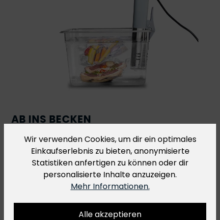
AB INS BECKEN
GEEIGNET FÜR SOUS-VIDE
Wir verwenden Cookies, um dir ein optimales
Einkaufserlebnis zu bieten, anonymisierte
R-Vac Vakuumbeutel eignen sich perfekt für die
Statistiken anfertigen zu können oder dir
Sous-Vide Küche
. Bei Sous-Vide Gerichten, die bei
personalisierte Inhalte anzuzeigen.
einer Temperatur von über 70 °C für mehr als 2
Mehr Informationen.
Stunden gegart werden, empfehlen wir dir
allerdings unsere
H-Vac Kochbeutel
.
Alle akzeptieren