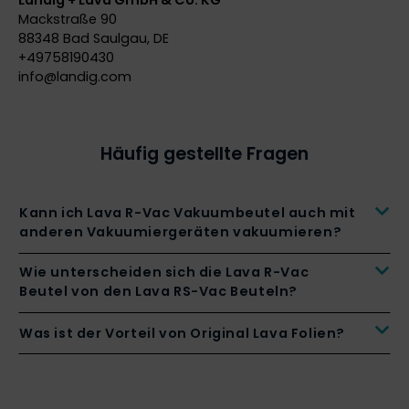
Landig + Lava GmbH & Co. KG
Mackstraße 90
88348 Bad Saulgau, DE
+49758190430
info@
landig.com
Häufig gestellte Fragen
Kann ich Lava R-Vac Vakuumbeutel auch mit
anderen Vakuumiergeräten vakuumieren?
Wie unterscheiden sich die Lava R-Vac
Beutel von den Lava RS-Vac Beuteln?
Was ist der Vorteil von Original Lava Folien?