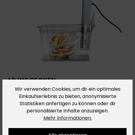
AB INS BECKEN
GEEIGNET FÜR SOUS-VIDE
Wir verwenden Cookies, um dir ein optimales
Einkaufserlebnis zu bieten, anonymisierte
R-Vac Vakuumbeutel eignen sich perfekt für die
Statistiken anfertigen zu können oder dir
Sous-Vide Küche
. Bei Sous-Vide Gerichten, die bei
personalisierte Inhalte anzuzeigen.
einer Temperatur von über 70 °C für mehr als 2
Mehr Informationen.
Stunden gegart werden, empfehlen wir dir
allerdings unsere
H-Vac Kochbeutel
.