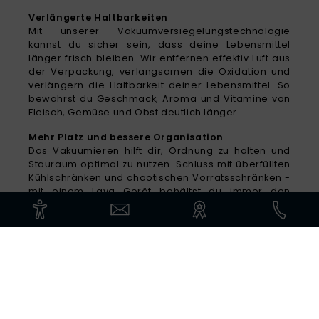
Verlängerte Haltbarkeiten
Mit unserer Vakuumversiegelungstechnologie
kannst du sicher sein, dass deine Lebensmittel
länger frisch bleiben. Wir entfernen effektiv Luft aus
der Verpackung, verlangsamen die Oxidation und
verlängern die Haltbarkeit deiner Lebensmittel. So
bewahrst du Geschmack, Aroma und Vitamine von
Fleisch, Gemüse und Obst deutlich länger.
Mehr Platz und bessere Organisation
Das Vakuumieren hilft dir, Ordnung zu halten und
Stauraum optimal zu nutzen. Schluss mit überfüllten
Kühlschränken und chaotischen Vorratsschränken -
mit einem Lava Gerät behältst du immer den
Überblick.
Spare Zeit und Geld
Indem du Lebensmittel in größeren Mengen kaufst
und sie vakuumierst, sparst du nicht nur Zeit beim
Einkaufen, sondern auch bares Geld. Nutze
Angebote und saisonale Produkte, um deine
Vorräte aufzustocken und von günstigen Preisen zu
profitieren. Und das Beste: Durch die Vermeidung