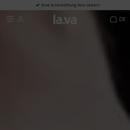
Eine Anschaffung fürs Leben!
Gratis Versand in DE ab 49 €
DE