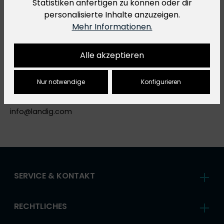
Statistiken anfertigen zu können oder dir
stellen wir hiermit Informationen über den
personalisierte Inhalte anzuzeigen.
verantwortlichen Wirtschaftsakteur bereit. Dieser ist für
Mehr Informationen.
die Einhaltung der EU-Vorschriften zu unseren Produkten
verantwortlich und lautet, bezogen auf das oben
aufgeführte Hauptprodukt wie folgt:
Alle akzeptieren
Landig + Lava GmbH & Co. KG
Mackstraße 90
Nur notwendige
Konfigurieren
88348 Bad Saulgau, DE
+49758190430
info@
landig.com
SERVICE & KONTAKT
RECHTLICHES